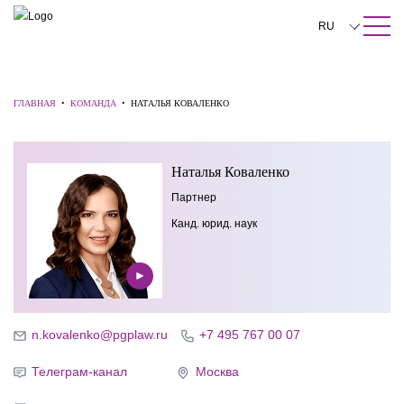
ПОИСК ПО САЙТУ
Закрыть
RU
English
中文
ГЛАВНАЯ
•
КОМАНДА
•
НАТАЛЬЯ КОВАЛЕНКО
한국어
Наталья Коваленко
Deutsch
Партнер
Italiano
Канд. юрид. наук
Español
Français
日本語
n.kovalenko@pgplaw.ru
+7 495 767 00 07
Português
Телеграм-канал
Москва
Türkçe