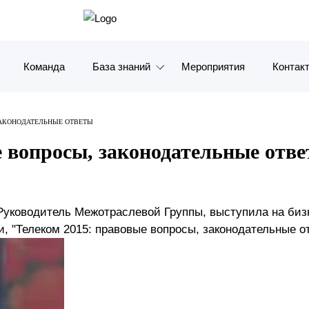
Команда
База знаний
Мероприятия
Контак
Обзоры
Москв
ЗАКОНОДАТЕЛЬНЫЕ ОТВЕТЫ
Алерты
Санкт-
е вопросы, законодательные отв
Статьи и комментарии
Красно
Видео
Влади
 Руководитель Межотраслевой Группы, выступила на би
, "Телеком 2015: правовые вопросы, законодательные о
Книги
Татарс
Журналы
ОАЭ
Антикризисный инфопортал
Корея