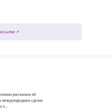
ассылки
секина рассказала об
29.06.2026
х международных сделок
 т...