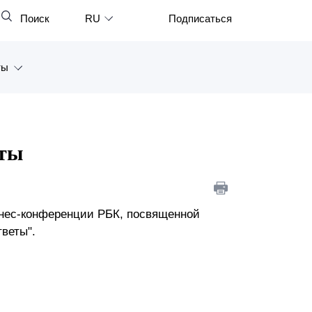
Поиск
RU
Подписаться
Закрыть
English
ты
中文
한국어
а
Deutsch
Петербург
еты
Italiano
ярск
Español
восток
Français
знес-конференции РБК, посвященной
тветы".
тан
日本語
Português
Türkçe