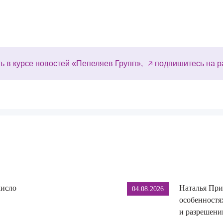
ь в курсе новостей «Пепеляев Групп»,
подпишитесь на р
число
Наталья При
04.08.2026
особенностя
и разрешении