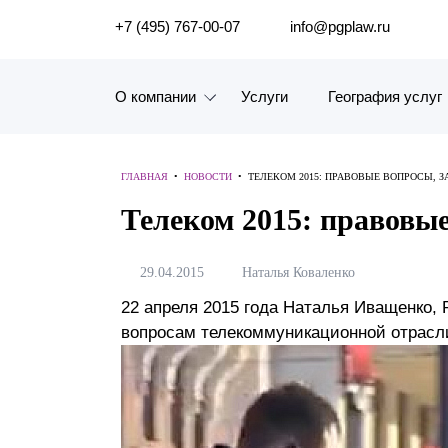
ПОИСК ПО САЙТУ
+7 (495) 767-00-07
info@pgplaw.ru
О компании
Услуги
География услуг
Знакомство с компанией
ГЛАВНАЯ
•
НОВОСТИ
•
ТЕЛЕКОМ 2015: ПРАВОВЫЕ ВОПРОСЫ, 
География услуг
Телеком 2015: правовы
Наш опыт
29.04.2015
Наталья Коваленко
Рейтинги, Награды, Цифры
22 апреля 2015 года Наталья Иващенко,
вопросам телекоммуникационной отрасли
Новости
Карьера
История компании