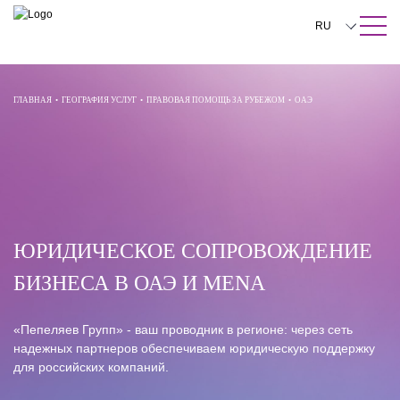
ПОИСК ПО САЙТУ
Закрыть
RU
English
中文
ГЛАВНАЯ
•
ГЕОГРАФИЯ УСЛУГ
•
ПРАВОВАЯ ПОМОЩЬ ЗА РУБЕЖОМ
•
ОАЭ
한국어
Deutsch
Italiano
Español
ЮРИДИЧЕСКОЕ СОПРОВОЖДЕНИЕ
Français
БИЗНЕСА В ОАЭ И MENA
日本語
Português
«Пепеляев Групп» - ваш проводник в регионе: через сеть
Türkçe
надежных партнеров обеспечиваем юридическую поддержку
для российских компаний.