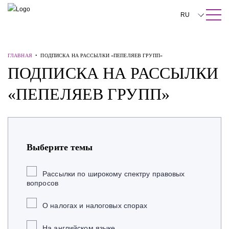
ПОИСК ПО САЙТУ
Закрыть
RU
English
ГЛАВНАЯ
•
ПОДПИСКА НА РАССЫЛКИ «ПЕПЕЛЯЕВ ГРУПП»
中文
ПОДПИСКА НА РАССЫЛКИ
한국어
«ПЕПЕЛЯЕВ ГРУПП»
Deutsch
Italiano
Español
Выберите темы
Français
Рассылки по широкому спектру правовых
日本語
вопросов
Português
О налогах и налоговых спорах
Türkçe
На английском языке