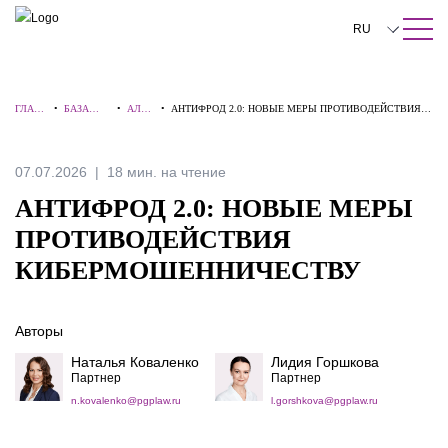
ПОИСК ПО САЙТУ
Закрыть
RU
English
ГЛАВ
•
БАЗА
•
АЛЕР
•
АНТИФРОД 2.0: НОВЫЕ МЕРЫ ПРОТИВОДЕЙСТВИЯ
中文
НАЯ
ЗНАНИЙ
ТЫ
КИБЕРМОШЕННИЧЕСТВУ
한국어
07.07.2026
18 мин. на чтение
Deutsch
АНТИФРОД 2.0: НОВЫЕ МЕРЫ
Italiano
ПРОТИВОДЕЙСТВИЯ
КИБЕРМОШЕННИЧЕСТВУ
Español
Français
Авторы
日本語
Наталья Коваленко
Лидия Горшкова
Партнер
Партнер
Português
n.kovalenko@pgplaw.ru
l.gorshkova@pgplaw.ru
Türkçe