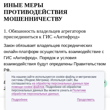
ИНЫЕ МЕРЫ
ПРОТИВОДЕЙСТВИЯ
МОШЕННИЧЕСТВУ
1. Обязанность владельцев агрегаторов
присоединиться к ГИС «Антифрод»
Закон обязывает владельцев посреднических
онлайн-платформ осуществлять взаимодействие с
ГИС «Антифрод». Порядок и условия
взаимодействия будут определены Правительством
РФ.
На нашем сайте используются cookie-файлы и метрические
системы (Яндекс.Метрика). Используя сайт, Вы
Вступление поправки в силу планируется 1 марта
соглашаетесь
на обработку персональных данных при
помощи cookie-файлов
. Подробнее об обработке
2027 г.
персональных данных Вы можете узнать в
Политике
обработки персональных данных.
2. Право подать обращение в ГИС об акте
Подробнее
мошенничества