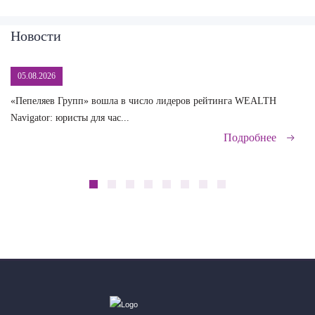
Новости
05.08.2026
«Пепеляев Групп» вошла в число лидеров рейтинга WEALTH
На
Navigator: юристы для час...
сд
Подробнее