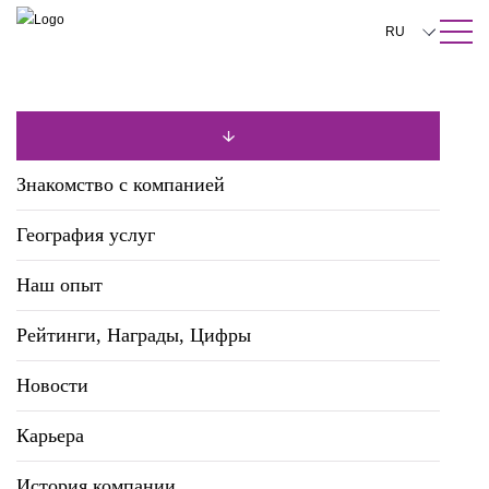
ПОИСК ПО САЙТУ
Закрыть
RU
English
中文
한국어
Знакомство с компанией
Deutsch
География услуг
Italiano
Наш опыт
Español
Рейтинги, Награды, Цифры
Français
日本語
Новости
Português
Карьера
Türkçe
История компании