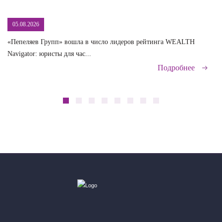
05.08.2026
«Пепеляев Групп» вошла в число лидеров рейтинга WEALTH
На
Navigator: юристы для час...
сд
Подробнее