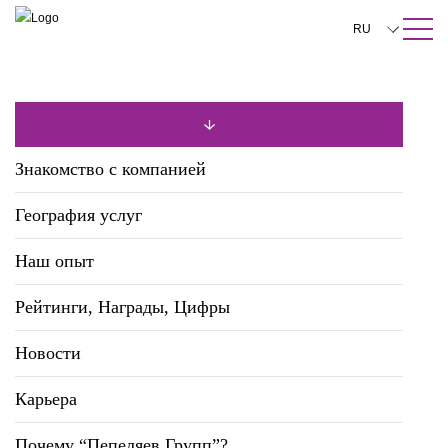
ПОИСК ПО САЙТУ
Закрыть
RU
English
中文
한국어
Знакомство с компанией
Deutsch
География услуг
Italiano
Наш опыт
Español
Рейтинги, Награды, Цифры
Français
日本語
Новости
Português
Карьера
Türkçe
Почему “Пепеляев Групп”?