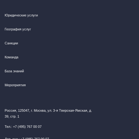
4 декабря 2025
Новости
Юридические услуги
Эксперты «Пепеляев Групп» отмечены в 17
категориях рейтинга «Российской газеты» в
География услуг
2025 году
Санкции
Команда
15 октября 2025
Новости
База знаний
«Пепеляев Групп» объявляет о новом
назначении в компании
Мероприятия
1 июля 2024
Новости
Россия, 125047, г. Москва, ул. 3-я Тверская-Ямская, д.
39, стр. 1
«Пепеляев Групп» на XII Петербургском
международном юридическом форуме
Тел.: +7 (495) 767 00 07