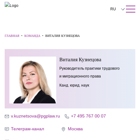
ПОИСК ПО САЙТУ
Закрыть
RU
English
中文
ГЛАВНАЯ
•
КОМАНДА
•
ВИТАЛИЯ КУЗНЕЦОВА
한국어
Виталия Кузнецова
Deutsch
Руководитель практики трудового
Italiano
и миграционного права
Español
Канд. юрид. наук
Français
日本語
v.kuznetsova@pgplaw.ru
+7 495 767 00 07
Português
Телеграм-канал
Москва
Türkçe