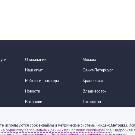
уги
О компании
Москва
Наш опыт
Санкт-Петербург
Рейтинги, награды
Красноярск
Новости
Владивосток
Вакансии
Татарстан
История
Китайское направление
Корейское направление
те используются cookie-файлы и метрические системы (Яндекс.Метрика). Исп
ь
на обработку персональных данных при помощи cookie-файлов
. Подробнее 
Ближний Восток