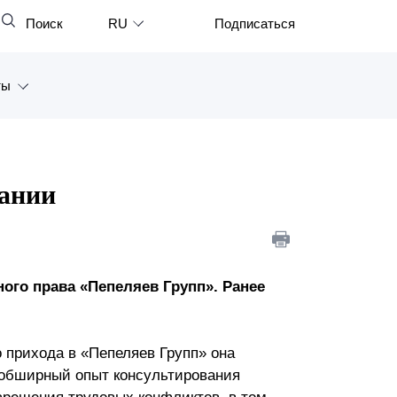
Поиск
RU
Подписаться
Закрыть
English
ты
中文
한국어
а
Deutsch
Петербург
пании
Italiano
ярск
Español
восток
Français
ого права «Пепеляев Групп». Ранее
тан
日本語
Português
о прихода в «Пепеляев Групп» она
Türkçe
 обширный опыт консультирования