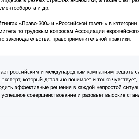
 лидеров в разных отраслях экономики, а также опыт ра
Презентации экспертов
Китай
кументооборота и др.
Брошюры
тингах «Право-300» и «Российской газеты» в категории
митета по трудовым вопросам Ассоциации европейского
го законодательства, правоприменительной практики.
гает российским и международным компаниям решать с
 эксперт, который детально понимает и тонко чувствует
ходить эффективные решения в каждой непростой ситуа
 успешное совершенствование и разовьет высокие стан