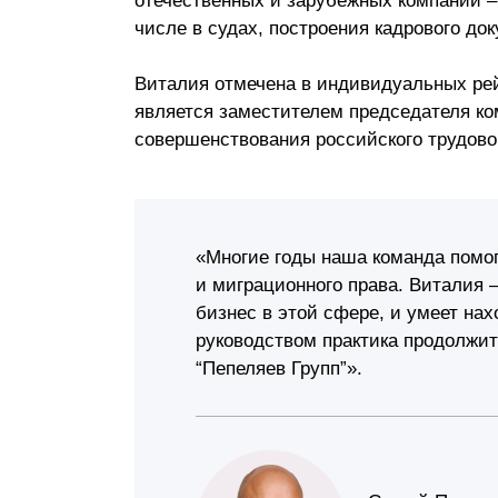
отечественных и зарубежных компаний –
Почему «Пепеляев Групп»?
числе в судах, построения кадрового до
Обращение Управляющего
Виталия отмечена в индивидуальных рей
Партнера
является заместителем председателя ко
совершенствования российского трудово
Социальная
ответственность
«Многие годы наша команда помо
и миграционного права. Виталия –
бизнес в этой сфере, и умеет на
руководством практика продолжит
“Пепеляев Групп”».