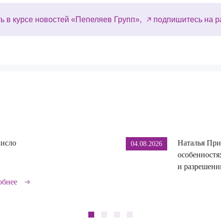
ь в курсе новостей «Пепеляев Групп»,
подпишитесь на р
число
Наталья При
04.08.2026
особенностя
и разрешении
обнее