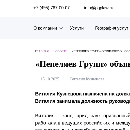
ПОИСК ПО САЙТУ
+7 (495) 767-00-07
info@pgplaw.ru
О компании
Услуги
География услуг
Знакомство с компанией
ГЛАВНАЯ
•
НОВОСТИ
•
«ПЕПЕЛЯЕВ ГРУПП» ОБЪЯВЛЯЕТ О НОВ
География услуг
«Пепеляев Групп» объя
Наш опыт
15.10.2025
Виталия Кузнецова
Рейтинги, Награды, Цифры
Виталия Кузнецова назначена на долж
Новости
Виталия занимала должность руководи
Карьера
Виталия — канд. юрид. наук, признанный
работала в ведущих российских и межд
История компании