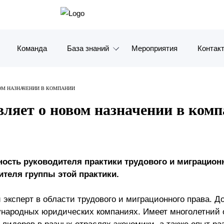
Команда
База знаний
Мероприятия
Контак
Обзоры
Москв
ОМ НАЗНАЧЕНИИ В КОМПАНИИ
Алерты
Санкт-
вляет о новом назначении в ком
Статьи и комментарии
Красно
Видео
Влади
ность руководителя практики трудового и миграционн
Книги
Татарс
теля группы этой практики.
Журналы
ОАЭ
 эксперт в области трудового и миграционного права. Д
ународных юридических компаниях. Имеет многолетний
Антикризисный инфопортал
Корея