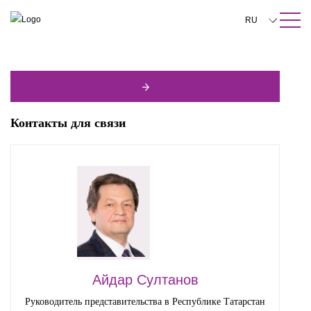
ПОИСК ПО САЙТУ
Закрыть
RU
English
中文
한국어
Контакты для связи
Deutsch
Italiano
Español
Français
日本語
Português
Айдар Султанов
Türkçe
Руководитель представительства в Республике Татарстан