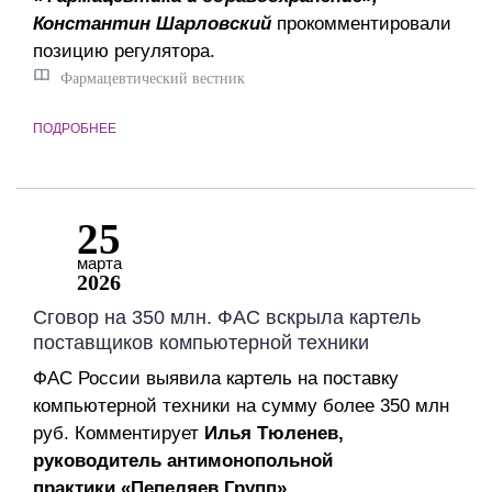
Константин Шарловский
прокомментировали
позицию регулятора.
Фармацевтический вестник
ПОДРОБНЕЕ
25
марта
2026
Сговор на 350 млн. ФАС вскрыла картель
поставщиков компьютерной техники
ФАС Рос­сии выя­ви­ла кар­тель на пос­тав­ку
компь­ютер­ной тех­ни­ки на сум­му бо­лее 350 млн
руб. Комментирует
Илья Тюленев,
руководитель антимонопольной
практики «Пепеляев Групп».