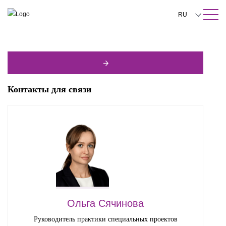
ПОИСК ПО САЙТУ
Закрыть
RU
English
中文
한국어
Контакты для связи
Deutsch
Italiano
Español
Français
日本語
Português
Ольга Сячинова
Türkçe
Руководитель практики специальных проектов