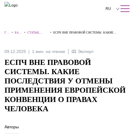
ПОИСК ПО САЙТУ
Закрыть
RU
English
ГЛ
•
БАЗА
•
СТАТЬИ,
•
ЕСПЧ ВНЕ ПРАВОВОЙ СИСТЕМЫ. КАКИЕ
中文
АВ
ЗНАН
КОММЕНТАР
ПОСЛЕДСТВИЯ У ОТМЕНЫ ПРИМЕНЕНИЯ
НА
ИЙ
ИИ,
ЕВРОПЕЙСКОЙ КОНВЕНЦИИ О ПРАВАХ ЧЕЛОВЕКА
Я
ИНТЕРВЬЮ
한국어
09.12.2025
1 мин. на чтение
Эксперт
Deutsch
ЕСПЧ ВНЕ ПРАВОВОЙ
Italiano
СИСТЕМЫ. КАКИЕ
ПОСЛЕДСТВИЯ У ОТМЕНЫ
Español
ПРИМЕНЕНИЯ ЕВРОПЕЙСКОЙ
Français
КОНВЕНЦИИ О ПРАВАХ
日本語
ЧЕЛОВЕКА
Português
Авторы
Türkçe