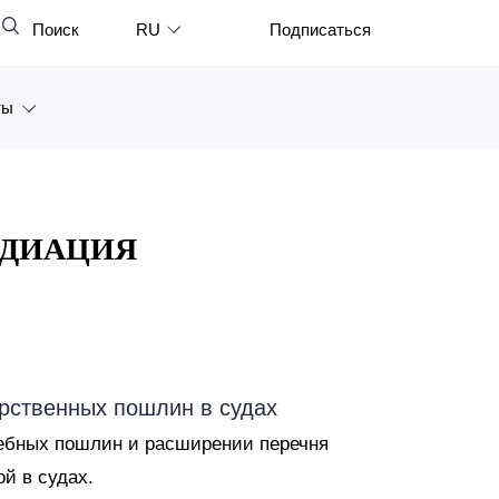
Поиск
RU
Подписаться
Закрыть
English
ты
中文
한국어
а
Deutsch
Петербург
ЕДИАЦИЯ
Italiano
ярск
Español
восток
Français
тан
日本語
рственных пошлин в судах
Português
ебных пошлин и расширении перечня
Türkçe
й в судах.