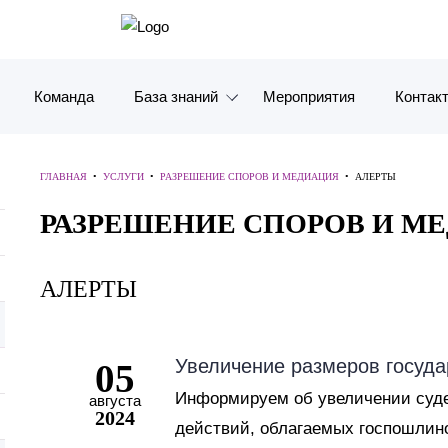
Команда
База знаний
Мероприятия
Контак
Обзоры
Москв
ГЛАВНАЯ
•
УСЛУГИ
•
РАЗРЕШЕНИЕ СПОРОВ И МЕДИАЦИЯ
•
АЛЕРТЫ
Алерты
Санкт-
РАЗРЕШЕНИЕ СПОРОВ И М
Статьи и комментарии
Красно
АЛЕРТЫ
Видео
Влади
Книги
Татарс
Увеличение размеров госуда
05
Журналы
ОАЭ
Информируем об увеличении суд
августа
2024
Антикризисный инфопортал
Корея
действий, облагаемых госпошлино