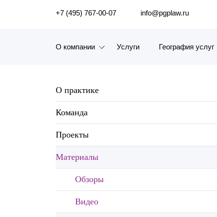
ПОИСК ПО САЙТУ
+7 (495) 767-00-07
info@pgplaw.ru
О компании
Услуги
География услуг
Знакомство с компанией
О практике
География услуг
Команда
Наш опыт
Проекты
Рейтинги, Награды, Цифры
Материалы
Новости
Обзоры
Карьера
Видео
История компании