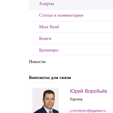
Алерты
Почему «Пепеляев Групп»?
Статьи и комментарии
Обращение Управляющего
Партнера
Must Read
Социальная
Книги
ответственность
Брошюры
Новости
Контакты для связи
Юрий Воробьёв
Партнер
y.vorobyev@pgplaw.ru