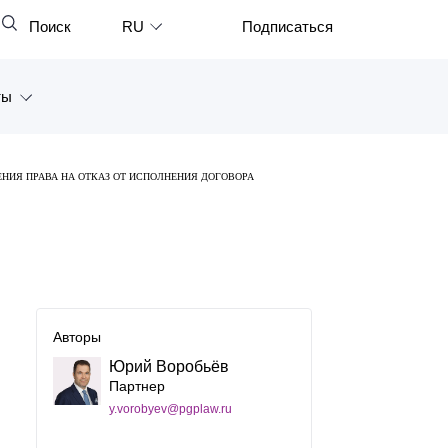
Поиск
RU
Подписаться
Закрыть
English
ты
中文
한국어
а
НИЯ ПРАВА НА ОТКАЗ ОТ ИСПОЛНЕНИЯ ДОГОВОРА
Deutsch
Петербург
Italiano
ярск
Español
восток
Français
тан
Авторы
日本語
Юрий Воробьёв
Português
Партнер
y.vorobyev@pgplaw.ru
Türkçe