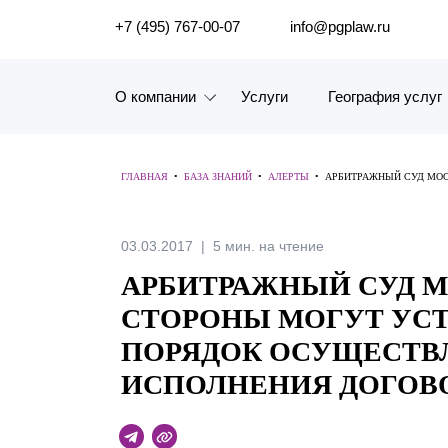
ПОИСК ПО САЙТУ
+7 (495) 767-00-07
info@pgplaw.ru
О компании
Услуги
География услуг
Знакомство с компанией
ГЛАВНАЯ
•
БАЗА ЗНАНИЙ
•
АЛЕРТЫ
•
АРБИТРАЖНЫЙ СУД МОС
География услуг
Наш опыт
03.03.2017
5 мин. на чтение
АРБИТРАЖНЫЙ СУД М
Рейтинги, Награды, Цифры
СТОРОНЫ МОГУТ УС
Новости
ПОРЯДОК ОСУЩЕСТВЛ
ИСПОЛНЕНИЯ ДОГОВ
Карьера
История компании