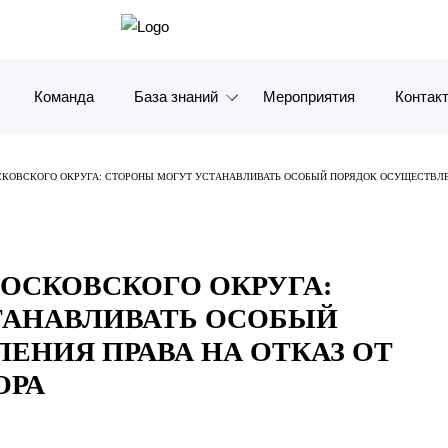
Команда
База знаний
Мероприятия
Контак
Обзоры
Москв
КОВСКОГО ОКРУГА: СТОРОНЫ МОГУТ УСТАНАВЛИВАТЬ ОСОБЫЙ ПОРЯДОК ОСУЩЕСТВЛЕ
Алерты
Санкт-
Статьи и комментарии
Красно
ОСКОВСКОГО ОКРУГА:
Видео
Влади
ТАНАВЛИВАТЬ ОСОБЫЙ
Книги
Татарс
ЕНИЯ ПРАВА НА ОТКАЗ ОТ
ОРА
Журналы
ОАЭ
Антикризисный инфопортал
Корея