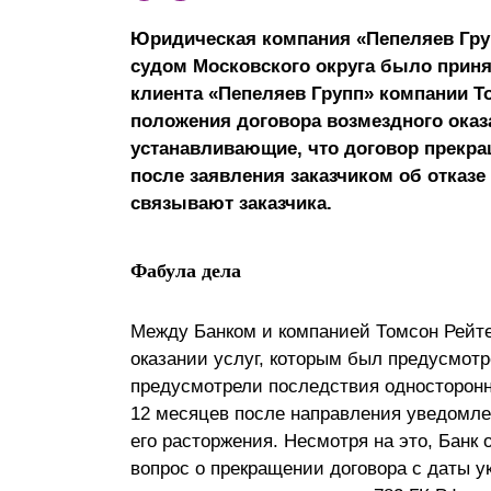
Почему «Пепеляев Групп»?
Юридическая компания «Пепеляев Гру
судом Московского округа было приня
Обращение Управляющего
клиента «Пепеляев Групп» компании То
Партнера
положения договора возмездного ока
устанавливающие, что договор прекра
Социальная
после заявления заказчиком об отказе 
ответственность
связывают заказчика.
Фабула дела
Между Банком и компанией Томсон Рейте
оказании услуг, которым был предусмотр
предусмотрели последствия односторонне
12 месяцев после направления уведомлени
его расторжения. Несмотря на это, Банк 
вопрос о прекращении договора с даты у