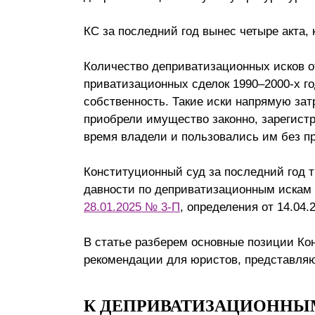
Почему «Пепеляев Групп»?
КС за последний год вынес четыре акта,
Обращение Управляющего
Количество деприватизационных исков о
Партнера
приватизационных сделок 1990–2000-х г
Социальная
собственность. Такие иски напрямую зат
ответственность
приобрели имущество законно, зарегистр
время владели и пользовались им без пр
Конституционный суд за последний год 
давности по деприватизационным искам 
28.01.2025 № 3-П
, определения от 14.04.
В статье разберем основные позиции Ко
рекомендации для юристов, представляю
К ДЕПРИВАТИЗАЦИОННЫ