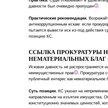
Практика.
Суды отказывают в удовлетвор
давности был очевидно пропущен
.
Практические рекомендации.
Возражайт
антикоррупционным искам: если прокуро
пытается вывести иск из-под действия с
позицию КС.
ССЫЛКА ПРОКУРАТУРЫ 
НЕМАТЕРИАЛЬНЫХ БЛАГ
Исковая давность не распространяется н
неимущественных прав
. Прокуратура 
публичный интерес как нематериальное б
Суть позиции.
КС указал на неприменимо
направленным на изъятие имущества. О
конституционно значимых ценностей, ко