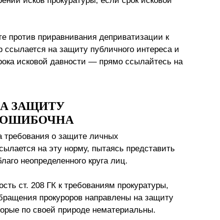
ении исков прокуратуры, если срок исковой
е против приравнивания деприватизации к
р ссылается на защиту публичного интереса и
рока исковой давности — прямо ссылайтесь на
НА ЗАЩИТУ
 ОШИБОЧНА
а требования о защите личных
ссылается на эту норму, пытаясь представить
лаго неопределенного круга лиц.
сть ст. 208 ГК к требованиям прокуратуры,
бращения прокуроров направлены на защиту
торые по своей природе нематериальны.