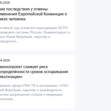
05.2026
кие последствия у отмены
именения Европейской Конвенции о
авах человека
рховный суд исключил юрисдикцию ЕСПЧ
правовой системы России. Комментирует в
тье Юрий Воробьёв, партнёр и
оводитель...
04.2026
аконопроект снимает риск
определённости сроков оспаривания
иватизации»
прямом эфире РБК-ТВ в программе «ЧЭЗ»
й Воробьёв, партнёр и руководитель
ктики разрешения споров и медиации
пеляев...