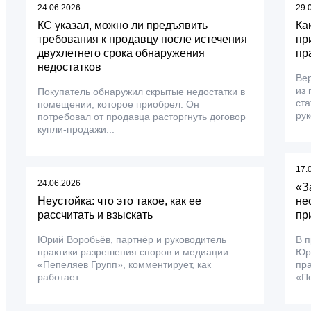
24.06.2026
29.
КС указал, можно ли предъявить
Ка
требования к продавцу после истечения
пр
двухлетнего срока обнаружения
пр
недостатков
Ве
из 
Покупатель обнаружил скрытые недостатки в
ста
помещении, которое приобрел. Он
рук
потребовал от продавца расторгнуть договор
купли-продажи...
17.
24.06.2026
«З
Неустойка: что это такое, как ее
не
рассчитать и взыскать
пр
Юрий Воробьёв, партнёр и руководитель
В 
практики разрешения споров и медиации
Юри
«Пепеляев Групп», комментирует, как
пра
работает...
«Пе