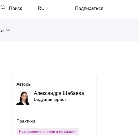
Поиск
RU
Подписаться
Закрыть
English
ты
中文
한국어
а
Deutsch
Петербург
Italiano
ярск
Español
Авторы
восток
Александра Шабаева
Français
Ведущий юрист
тан
日本語
Português
Практики
Türkçe
Разрешение споров и медиация