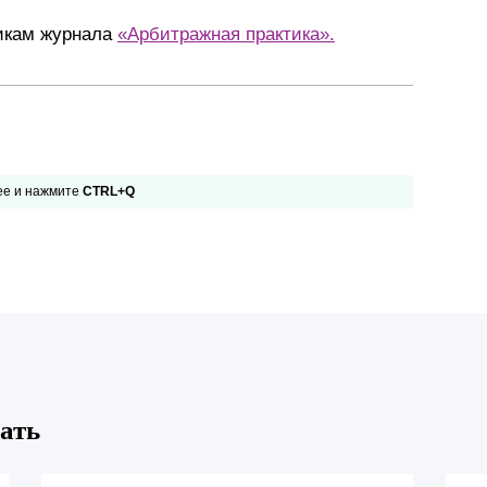
чикам журнала
«Арбитражная практика».
 ее и нажмите
CTRL+Q
ать