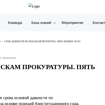
Команда
База знаний
Мероприятия
Контак
Обзоры
Москв
Ю
•
СРОК ДАВНОСТИ ПО ИСКАМ ПРОКУРАТУРЫ. ПЯТЬ ПРАВИЛ ОТ КС
Алерты
Санкт-
 практика
Статьи и комментарии
Красно
ИСКАМ ПРОКУРАТУРЫ. ПЯТЬ
Видео
Влади
Книги
Татарс
Журналы
ОАЭ
я срока исковой давности по
Антикризисный инфопортал
Корея
на основе позиций Конституционного суда.