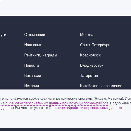
уги
О компании
Москва
Наш опыт
Санкт-Петербург
Рейтинги, награды
Красноярск
Новости
Владивосток
Вакансии
Татарстан
История
Китайское направление
Корейское направление
те используются cookie-файлы и метрические системы (Яндекс.Метрика). Исп
ь
на обработку персональных данных при помощи cookie-файлов
. Подробнее 
Ближний Восток
 данных Вы можете узнать в
Политике обработки персональных данных.
© 2002-2026 ООО «Пепеляев Групп»