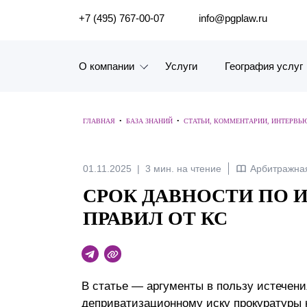
ПОИСК ПО САЙТУ
+7 (495) 767-00-07
info@pgplaw.ru
О компании
Услуги
География услуг
Знакомство с компанией
ГЛАВНАЯ
•
БАЗА ЗНАНИЙ
•
СТАТЬИ, КОММЕНТАРИИ, ИНТЕРВЬ
География услуг
Наш опыт
01.11.2025
3 мин. на чтение
Арбитражная
СРОК ДАВНОСТИ ПО 
Рейтинги, Награды, Цифры
ПРАВИЛ ОТ КС
Новости
Карьера
В статье — аргументы в пользу истечени
История компании
деприватизационному иску прокуратуры 