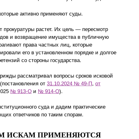
Презентации экспертов
Китай
 которые активно применяют суды.
Брошюры
т прокуратуры растет. Их цель — пересмотр
одов и возвращение имущества в публичную
рагивают права частных лиц, которые
ировали его в установленном порядке и долгое
етензий со стороны государства.
трижды рассматривал вопросы сроков исковой
(постановления от
31.10.2024 № 49-П
,
от
2025
№ 913-О
и
№ 914-О
).
нституционного суда и дадим практические
щих ответчиков по таким спорам.
М ИСКАМ ПРИМЕНЯЮТСЯ