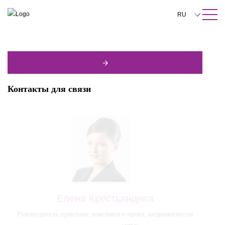
ПОИСК ПО САЙТУ
Закрыть
RU
English
中文
한국어
Контакты для связи
Deutsch
Italiano
Español
Français
日本語
Português
Елена Крестьянцева
Türkçe
Руководитель практики земельного права, недвижимости