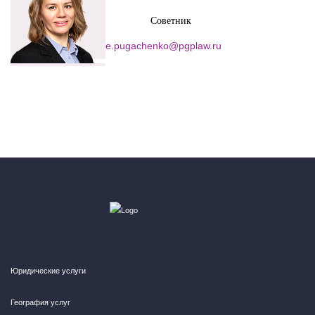
Партнер
Советник
n.stenina@pgplaw.ru
e.pugachenko@pgplaw.ru
Юридические услуги
География услуг