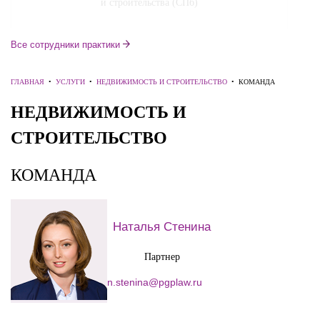
и строительства (СПб)
e.krestyantseva@pgplaw.ru
Все сотрудники практики
ГЛАВНАЯ
•
УСЛУГИ
•
НЕДВИЖИМОСТЬ И СТРОИТЕЛЬСТВО
•
КОМАНДА
НЕДВИЖИМОСТЬ И
СТРОИТЕЛЬСТВО
КОМАНДА
Алексей Коневский
Партнер
Наталья Стенина
a.konevsky@pgplaw.ru
Партнер
n.stenina@pgplaw.ru