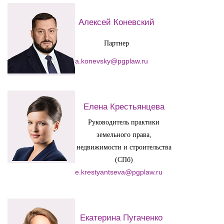
Алексей Коневский
Партнер
Екатерина Пугаченко
a.konevsky@pgplaw.ru
Советник
e.pugachenko@pgplaw.ru
Елена Крестьянцева
Руководитель практики
земельного права,
недвижимости и строительства
(СПб)
e.krestyantseva@pgplaw.ru
Наталья Стенина
Екатерина Пугаченко