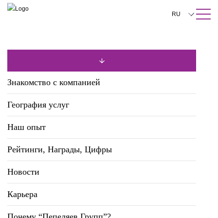
ПОИСК ПО САЙТУ
Закрыть
RU
English
中文
한국어
Знакомство с компанией
Deutsch
География услуг
Italiano
Наш опыт
Español
Рейтинги, Награды, Цифры
Français
日本語
Новости
Português
Карьера
Türkçe
Почему “Пепеляев Групп”?