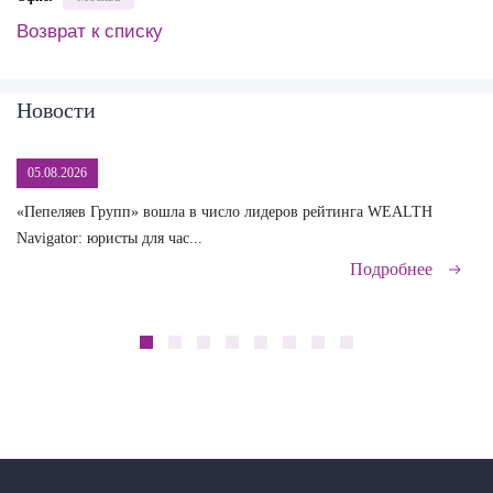
Возврат к списку
Новости
05.08.2026
«Пепеляев Групп» вошла в число лидеров рейтинга WEALTH
На
Navigator: юристы для час...
сд
Подробнее