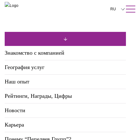
ПОИСК ПО САЙТУ
Закрыть
RU
English
中文
한국어
Знакомство с компанией
Deutsch
География услуг
Italiano
Наш опыт
Español
Рейтинги, Награды, Цифры
Français
日本語
Новости
Português
Карьера
Türkçe
Почему “Пепеляев Групп”?