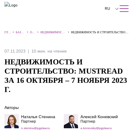
ПОИСК ПО САЙТУ
Закрыть
RU
English
ГЛА
•
БАЗА
•
ОБЗ
•
НЕДВИЖИМОСТЬ
•
НЕДВИЖИМОСТЬ И СТРОИТЕЛЬСТВО:
中文
ВНА
ЗНАН
ОР
И
MUSTREAD ЗА 16 ОКТЯБРЯ – 7 НОЯБРЯ
Я
ИЙ
Ы
СТРОИТЕЛЬСТВО
2023 Г.
한국어
07.11.2023
10 мин. на чтение
Deutsch
НЕДВИЖИМОСТЬ И
Italiano
СТРОИТЕЛЬСТВО: MUSTREAD
ЗА 16 ОКТЯБРЯ – 7 НОЯБРЯ 2023
Español
Г.
Français
日本語
Авторы
Português
Наталья Стенина
Алексей Коневский
Партнер
Партнер
Türkçe
n.stenina@pgplaw.ru
a.konevsky@pgplaw.ru