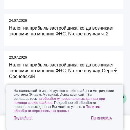
24.07.2026
Налог на прибыль застройщика: когда возникает
экономия по мнению ФНС. N-ское ноу-хау ч. 2
23.07.2026
Налог на прибыль застройщика: когда возникает
экономия по мнению ФНС. N-ское ноу-хау. Сергей
Сосновский
На нашем сайте используются cookie-файлы и метрические
системы (Яндекс.Метрика). Используя сайт, Вы
соглашаетесь
на обработку персональных данных при
05.07.2026
помощи cookie-файлов
. Подробнее об обработке
персональных данных Вы можете узнать в
Политике
Петербург рискует столкнуться с ростом числа
обработки персональных данных.
бизнес-споров о земельном налоге
Подробнее
За 2025 год Арбитражный суд Петербурга и Ленобласти
рассмотрел 15 дел, связанных с исчислением налога на