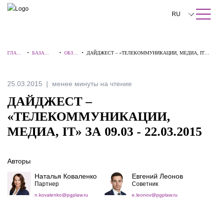
ПОИСК ПО САЙТУ
Закрыть
RU
English
ГЛАВН
•
БАЗА
•
ОБЗО
•
ДАЙДЖЕСТ – «ТЕЛЕКОММУНИКАЦИИ, МЕДИА, IT»
中文
АЯ
ЗНАНИЙ
РЫ
ЗА 09.03 - 22.03.2015
한국어
25.03.2015
менее минуты на чтение
Deutsch
ДАЙДЖЕСТ –
Italiano
«ТЕЛЕКОММУНИКАЦИИ,
МЕДИА, IT» ЗА 09.03 - 22.03.2015
Español
Français
Авторы
日本語
Наталья Коваленко
Евгений Леонов
Партнер
Советник
Português
n.kovalenko@pgplaw.ru
e.leonov@pgplaw.ru
Türkçe