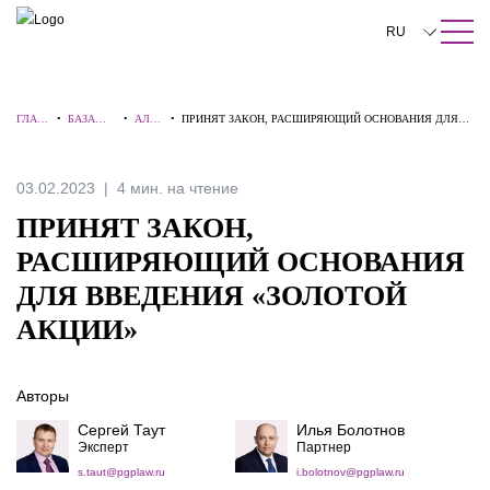
ПОИСК ПО САЙТУ
Закрыть
RU
English
ГЛАВ
•
БАЗА
•
АЛЕР
•
ПРИНЯТ ЗАКОН, РАСШИРЯЮЩИЙ ОСНОВАНИЯ ДЛЯ
中文
НАЯ
ЗНАНИЙ
ТЫ
ВВЕДЕНИЯ «ЗОЛОТОЙ АКЦИИ»
한국어
03.02.2023
4 мин. на чтение
Deutsch
ПРИНЯТ ЗАКОН,
Italiano
РАСШИРЯЮЩИЙ ОСНОВАНИЯ
ДЛЯ ВВЕДЕНИЯ «ЗОЛОТОЙ
Español
АКЦИИ»
Français
日本語
Авторы
Português
Сергей Таут
Илья Болотнов
Эксперт
Партнер
Türkçe
s.taut@pgplaw.ru
i.bolotnov@pgplaw.ru