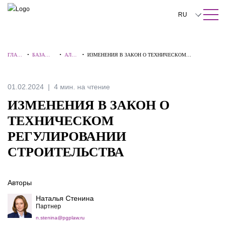
ПОИСК ПО САЙТУ
Закрыть
RU
English
ГЛАВН
•
БАЗА
•
АЛЕР
•
ИЗМЕНЕНИЯ В ЗАКОН О ТЕХНИЧЕСКОМ
中文
АЯ
ЗНАНИЙ
ТЫ
РЕГУЛИРОВАНИИ СТРОИТЕЛЬСТВА
한국어
01.02.2024
4 мин. на чтение
Deutsch
ИЗМЕНЕНИЯ В ЗАКОН О
Italiano
ТЕХНИЧЕСКОМ
РЕГУЛИРОВАНИИ
Español
СТРОИТЕЛЬСТВА
Français
日本語
Авторы
Português
Наталья Стенина
Партнер
Türkçe
n.stenina@pgplaw.ru