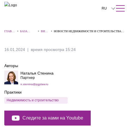
ПОИСК ПО САЙТУ
Закрыть
RU
English
ГЛАВН
•
БАЗА
•
ВИДЕ
•
НОВОСТИ НЕДВИЖИМОСТИ И СТРОИТЕЛЬСТВА.
中文
АЯ
ЗНАНИЙ
О
ВЫПУСК 10
한국어
16.01.2024
время просмотра 15:24
Deutsch
Авторы
Italiano
Наталья Стенина
Español
Партнер
n.stenina@pgplaw.ru
Français
Практики
日本語
Недвижимость и строительство
Português
Следите за нами на Youtube
Türkçe