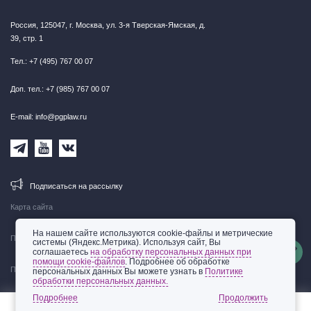
Россия, 125047, г. Москва, ул. 3-я Тверская-Ямская, д.
39, стр. 1
Тел.: +7 (495) 767 00 07
Доп. тел.: +7 (985) 767 00 07
E-mail: info@pgplaw.ru
Подписаться на рассылку
Карта сайта
На нашем сайте используются cookie-файлы и метрические
Правовая информация
системы (Яндекс.Метрика). Используя сайт, Вы
соглашаетесь
на обработку персональных данных при
помощи cookie-файлов
. Подробнее об обработке
Политика обработки персональных данных
персональных данных Вы можете узнать в
Политике
обработки персональных данных.
© 2002-2026 ООО «Пепеляев Групп»
Подробнее