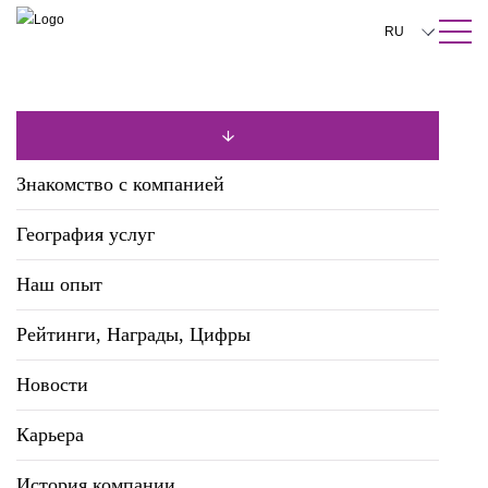
ПОИСК ПО САЙТУ
Закрыть
RU
English
中文
한국어
Знакомство с компанией
Deutsch
География услуг
Italiano
Наш опыт
Español
Рейтинги, Награды, Цифры
Français
日本語
Новости
Português
Карьера
Türkçe
История компании