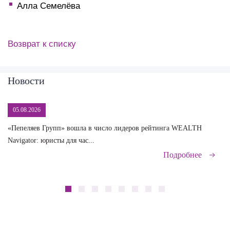
Алла Семелёва
Возврат к списку
Новости
05.08.2026
«Пепеляев Групп» вошла в число лидеров рейтинга WEALTH
На
Navigator: юристы для час...
сд
Подробнее