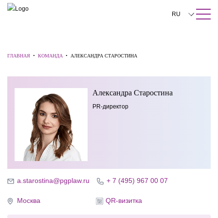
ПОИСК ПО САЙТУ
Закрыть
RU
English
中文
ГЛАВНАЯ
•
КОМАНДА
•
АЛЕКСАНДРА СТАРОСТИНА
한국어
Александра Старостина
Deutsch
PR-директор
Italiano
Español
Français
日本語
a.starostina@pgplaw.ru
+ 7 (495) 967 00 07
Português
Москва
QR-визитка
Türkçe