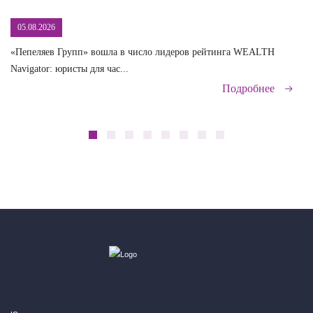
05.08.2026
«Пепеляев Групп» вошла в число лидеров рейтинга WEALTH
На
Navigator: юристы для час...
сд
Подробнее