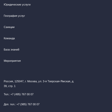
Юридические услуги
География услуг
Санкции
Команда
База знаний
Правовые основы поимущественного
Мероприятия
налогообложения: Учебн. пособие /Под общ. ред.
С.Г.Пепеляева. – М.: Статут, 2016.
В настоящем учебном пособии изложены главные
концепции, правового регулирования поимущественного
Россия, 125047, г. Москва, ул. 3-я Тверская-Ямская, д.
налогообложения.
Подробнее
39, стр. 1
Тел.: +7 (495) 767 00 07
Доп. тел.: +7 (985) 767 00 07