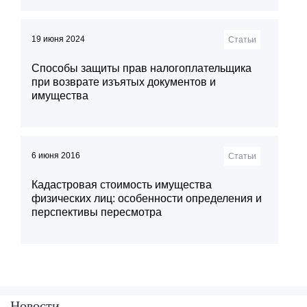
19 июня 2024
Статьи
Способы защиты прав налогоплательщика
при возврате изъятых документов и
имущества
6 июня 2016
Статьи
Кадастровая стоимость имущества
физических лиц: особенности определения и
перспективы пересмотра
20 июня 2024
2 июля 2012
26 февраля 2026
Новости
Обзоры
Алерты
Изменения в Налоговый кодекс РФ:
Закон о трансфетртном ценообразовании.
Эксперты «Пепеляев Групп»
Новости