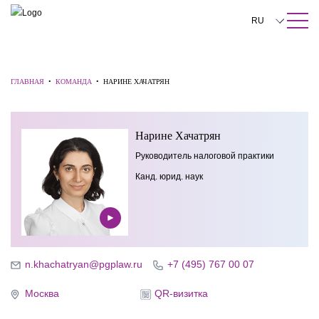
ПОИСК ПО САЙТУ
Закрыть
RU
English
中文
ГЛАВНАЯ
•
КОМАНДА
•
НАРИНЕ ХАЧАТРЯН
한국어
Нарине Хачатрян
Deutsch
Руководитель налоговой практики
Italiano
Канд. юрид. наук
Español
Français
日本語
n.khachatryan@pgplaw.ru
+7 (495) 767 00 07
Português
Москва
QR-визитка
Türkçe