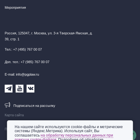
Мероприятия
Россия, 125047, г. Москва, ул. 3-я Тверская-Ямская, д.
39, стр. 1
Тел.: +7 (495) 767 00 07
Доп. тел.: +7 (985) 767 00 07
E-mail: info@pgplaw.ru
Подписаться на рассылку
Карта сайта
На нашем сайте используются cookie-файлы и метрические
Правовая информация
системы (Яндекс.Метрика). Используя сайт, Вы
соглашаетесь
на обработку персональных данных при
помощи cookie-файлов
. Подробнее об обработке