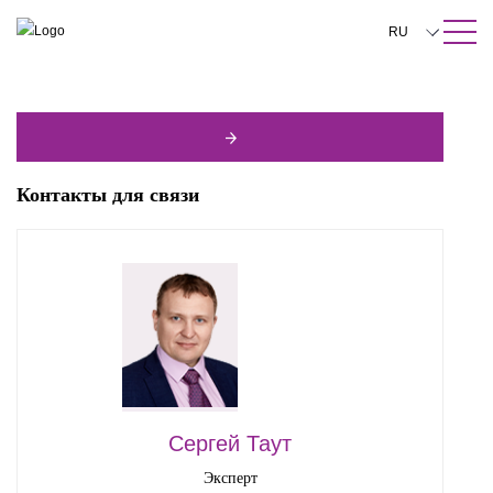
ПОИСК ПО САЙТУ
Закрыть
RU
English
中文
한국어
Контакты для связи
Deutsch
Italiano
Español
Français
日本語
Português
Сергей Таут
Türkçe
Эксперт