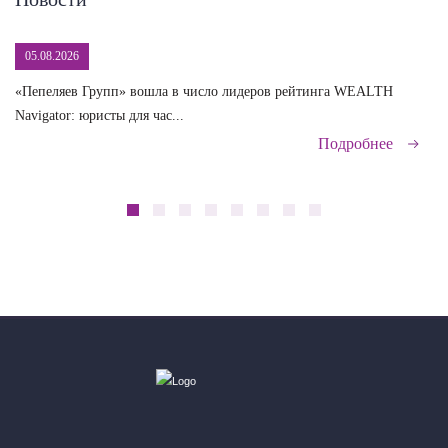
05.08.2026
«Пепеляев Групп» вошла в число лидеров рейтинга WEALTH
На
Navigator: юристы для час...
сд
Подробнее