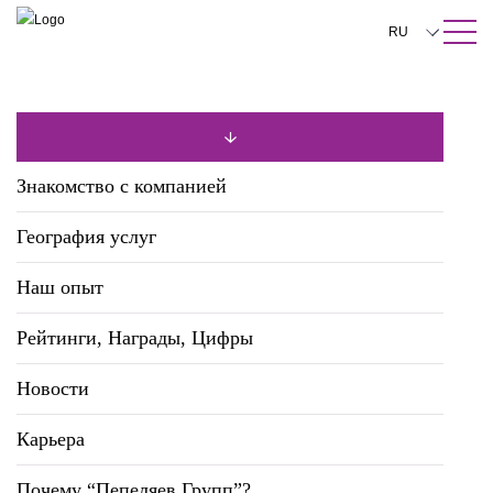
ПОИСК ПО САЙТУ
Закрыть
RU
English
中文
한국어
Знакомство с компанией
Deutsch
География услуг
Italiano
Наш опыт
Español
Рейтинги, Награды, Цифры
Français
日本語
Новости
Português
Карьера
Türkçe
Почему “Пепеляев Групп”?