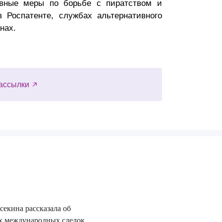
ивные меры по борьбе с пиратством и
 Роспатенте, службах альтернативного
нах.
ассылки
секина рассказала об
29.06.2026
х международных сделок