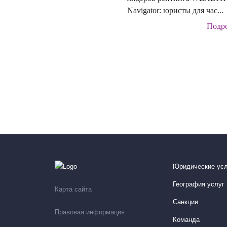
Navigator: юристы для час...
Подр
Юридические усл
География услуг
Карта сайта
Санкции
Правовая информация
Команда