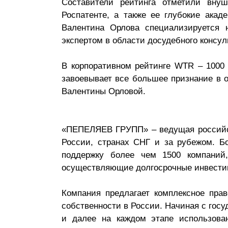
Составители рейтинга отметили вну
Почему «Пепеляев Групп»?
Роспатенте, а также ее глубокие акад
Валентина Орлова специализируется н
Обращение Управляющего
экспертом в области досудебного консу
Партнера
В корпоративном рейтинге WTR – 1000 «
Социальная
завоевывает все большее признание в о
ответственность
Валентины Орловой.
«ПЕПЕЛЯЕВ ГРУПП» – ведущая российск
России, странах СНГ и за рубежом. Бо
поддержку более чем 1500 компаний
осуществляющие долгосрочные инвестиц
Компания предлагает комплексное пра
собственности в России. Начиная с гос
и далее на каждом этапе использова