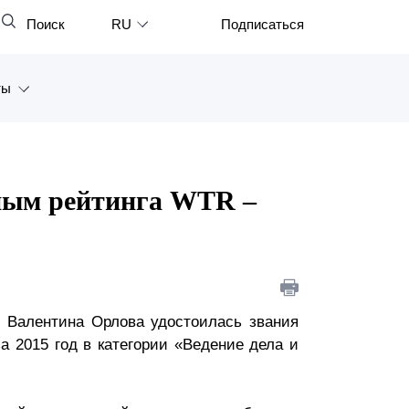
Поиск
RU
Подписаться
Закрыть
English
ты
中文
한국어
а
Deutsch
Петербург
нным рейтинга WTR –
Italiano
ярск
Español
восток
Français
тан
日本語
» Валентина Орлова удостоилась звания
а 2015 год в категории «Ведение дела и
Português
Türkçe