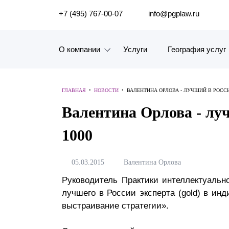
ПОИСК ПО САЙТУ
+7 (495) 767-00-07
info@pgplaw.ru
О компании
Услуги
География услуг
Знакомство с компанией
ГЛАВНАЯ
•
НОВОСТИ
•
ВАЛЕНТИНА ОРЛОВА - ЛУЧШИЙ В РОССИ
География услуг
Валентина Орлова - лу
Наш опыт
1000
Рейтинги, Награды, Цифры
05.03.2015
Валентина Орлова
Новости
Руководитель Практики интеллектуальн
лучшего в России эксперта (gold) в ин
Карьера
выстраивание стратегии».
История компании