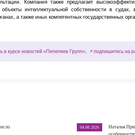
ультации. Компания также предлагает высокоэффект
объекты интеллектуальной собственности в судах, в
анах, а также иных компетентных государственных орга
ь в курсе новостей «Пепеляев Групп»,
подпишитесь на р
число
Наталья При
04.08.2026
особенностя