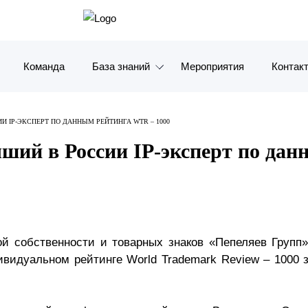
Команда
База знаний
Мероприятия
Контак
Обзоры
Москв
И IP-ЭКСПЕРТ ПО ДАННЫМ РЕЙТИНГА WTR – 1000
Алерты
Санкт-
чший в России IP-эксперт по да
Статьи и комментарии
Красно
Видео
Влади
Книги
Татарс
ой собственности и товарных знаков «Пепеляев Групп
дивидуальном рейтинге World Trademark Review – 1000 з
Журналы
ОАЭ
Антикризисный инфопортал
Корея