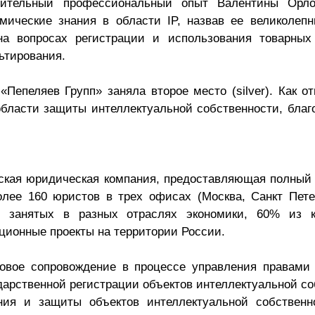
шительный профессиональный опыт Валентины Орл
Презентации экспертов
Китай
емические знания в области IP, назвав ее великоле
а вопросах регистрации и использования товарных
Брошюры
льтирования.
Пепеляев Групп» заняла второе место (silver). Как о
бласти защиты интеллектуальной собственности, благ
ая юридическая компания, предоставляющая полный сп
лее 160 юристов в трех офисах (Москва, Санкт Пете
, занятых в разных отраслях экономики, 60% из к
ионные проекты на территории России.
вовое сопровождение в процессе управления правами 
ударственной регистрации объектов интеллектуальной со
ния и защиты объектов интеллектуальной собственн