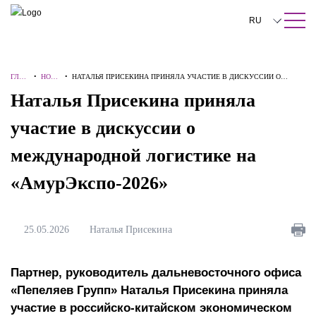
ПОИСК ПО САЙТУ
Закрыть
RU
English
ГЛАВ
•
НОВ
•
НАТАЛЬЯ ПРИСЕКИНА ПРИНЯЛА УЧАСТИЕ В ДИСКУССИИ О
中文
НАЯ
ОСТИ
МЕЖДУНАРОДНОЙ ЛОГИСТИКЕ НА «АМУРЭКСПО-2026»
Наталья Присекина приняла
한국어
участие в дискуссии о
Deutsch
международной логистике на
Italiano
«АмурЭкспо-2026»
Español
Français
25.05.2026
Наталья Присекина
日本語
Партнер, руководитель дальневосточного офиса
Português
«Пепеляев Групп» Наталья Присекина приняла
Türkçe
участие в российско-китайском экономическом