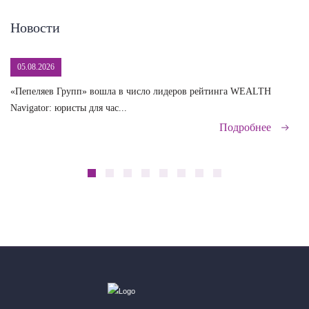
Новости
05.08.2026
«Пепеляев Групп» вошла в число лидеров рейтинга WEALTH
На
Navigator: юристы для час...
сд
Подробнее