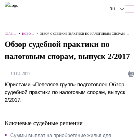
ПОИСК ПО САЙТУ
Закрыть
RU
English
ГЛАВНА
•
НОВОСТ
•
ОБЗОР СУДЕБНОЙ ПРАКТИКИ ПО НАЛОГОВЫМ СПОРАМ,
中文
Я
И
ВЫПУСК 2/2017
Обзор судебной практики по
한국어
налоговым спорам, выпуск 2/2017
Deutsch
Italiano
10.04.2017
Español
Юристами «Пепеляев групп» подготовлен Обзор
судебной практики по налоговым спорам, выпуск
Français
2/2017.
日本語
Português
Ключевые судебные решения
Türkçe
Суммы выплат на приобретение жилья для