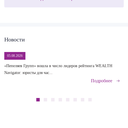
Новости
05.08.2026
«Пепеляев Групп» вошла в число лидеров рейтинга WEALTH
На
Navigator: юристы для час...
сд
Подробнее