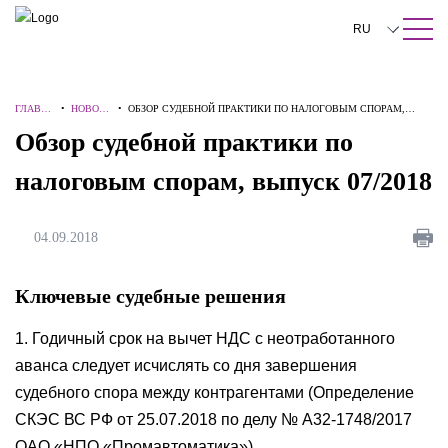
ПОИСК ПО САЙТУ
Закрыть
RU
English
ГЛАВН
•
НОВОС
•
ОБЗОР СУДЕБНОЙ ПРАКТИКИ ПО НАЛОГОВЫМ СПОРАМ,
中文
АЯ
ТИ
ВЫПУСК 07/2018
Обзор судебной практики по
한국어
налоговым спорам, выпуск 07/2018
Deutsch
Italiano
04.09.2018
Español
Ключевые судебные решения
Français
1. Годичный срок на вычет НДС с неотработанного
日本語
аванса следует исчислять со дня завершения
Português
судебного спора между контрагентами (Определение
СКЭС ВС РФ от 25.07.2018 по делу № А32-1748/2017
Türkçe
ОАО «НПО «Промавтоматика»)