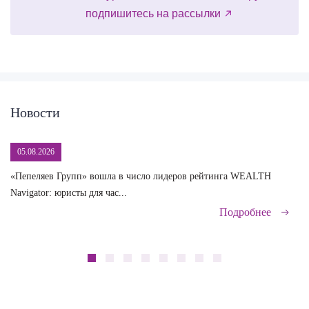
подпишитесь на рассылки
Новости
05.08.2026
«Пепеляев Групп» вошла в число лидеров рейтинга WEALTH
На
Navigator: юристы для час...
сд
Подробнее