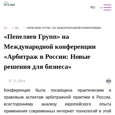
ПОИСК ПО САЙТУ
Закрыть
RU
English
ГЛАВ
•
НОВ
•
«ПЕПЕЛЯЕВ ГРУПП» НА МЕЖДУНАРОДНОЙ КОНФЕРЕНЦИИ
中文
НАЯ
ОСТИ
«АРБИТРАЖ В РОССИИ: НОВЫЕ РЕШЕНИЯ ДЛЯ БИЗНЕСА»
«Пепеляев Групп» на
한국어
Международной конференции
Deutsch
«Арбитраж в России: Новые
Italiano
решения для бизнеса»
Español
Français
07.11.2014
日本語
Конференция была посвящена практическим и
правовым аспектам арбитражной практики в России,
Português
всестороннему анализу европейского опыта
Türkçe
применения современных интернет технологий в этой