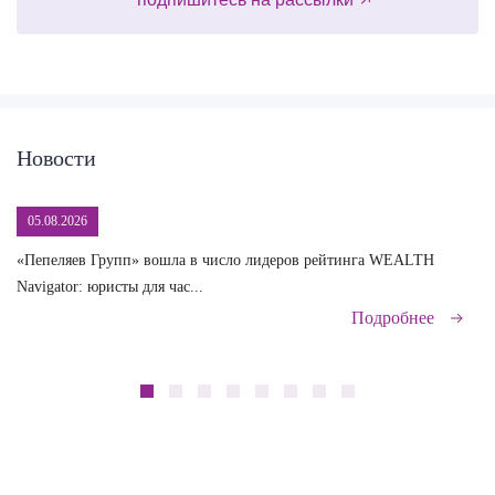
Новости
05.08.2026
«Пепеляев Групп» вошла в число лидеров рейтинга WEALTH
На
Navigator: юристы для час...
сд
Подробнее