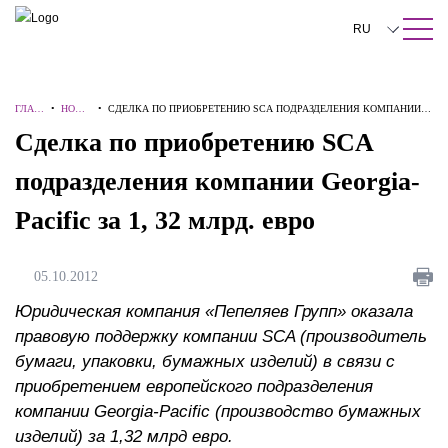
ПОИСК ПО САЙТУ
Закрыть
RU
English
ГЛАВ
•
НОВО
•
СДЕЛКА ПО ПРИОБРЕТЕНИЮ SCA ПОДРАЗДЕЛЕНИЯ КОМПАНИИ
中文
НАЯ
СТИ
GEORGIA-PACIFIC ЗА 1, 32 МЛРД. ЕВРО
Сделка по приобретению SCA
한국어
подразделения компании Georgia-
Deutsch
Pacific за 1, 32 млрд. евро
Italiano
Español
05.10.2012
Français
Юридическая компания «Пепеляев Групп» оказала
правовую поддержку компании SCA (производитель
日本語
бумаги, упаковки, бумажных изделий) в связи с
приобретением европейского подразделения
Português
компании Georgia-Pacific (производство бумажных
Türkçe
изделий) за 1,32 млрд евро.