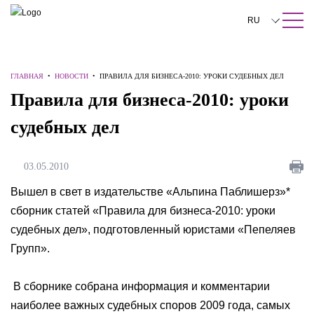
ПОИСК ПО САЙТУ
Закрыть
RU
English
ГЛАВНАЯ
•
НОВОСТИ
•
ПРАВИЛА ДЛЯ БИЗНЕСА-2010: УРОКИ СУДЕБНЫХ ДЕЛ
中文
Правила для бизнеса-2010: уроки
한국어
судебных дел
Deutsch
Italiano
03.05.2010
Español
Вышел в свет в издательстве «Альпина Паблишерз»*
сборник статей «Правила для бизнеса-2010: уроки
Français
судебных дел», подготовленный юристами «Пепеляев
日本語
Групп».
Português
В сборнике собрана информация и комментарии
Türkçe
наиболее важных судебных споров 2009 года, самых