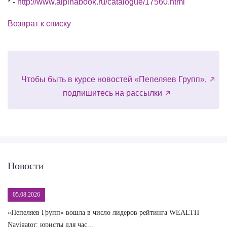
* -
http://www.alpinabook.ru/catalogue/17560.html
Возврат к списку
Чтобы быть в курсе новостей «Пепеляев Групп»,
подпишитесь на рассылки
Новости
05.08.2026
«Пепеляев Групп» вошла в число лидеров рейтинга WEALTH
На
Navigator: юристы для час...
сд