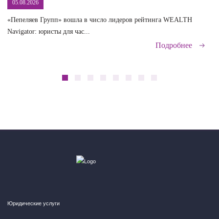
05.08.2026
«Пепеляев Групп» вошла в число лидеров рейтинга WEALTH
На
Navigator: юристы для час...
сд
Подробнее
Юридические услуги