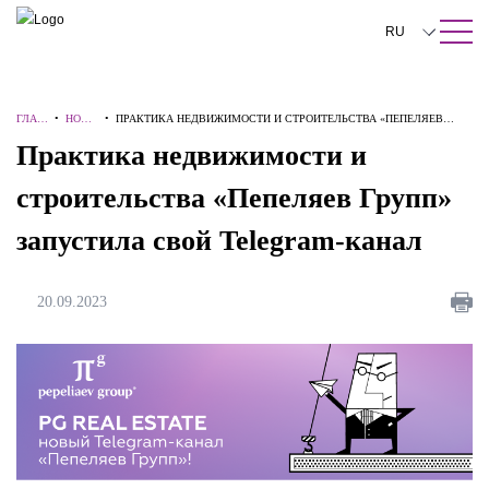
ПОИСК ПО САЙТУ
Закрыть
RU
English
ГЛАВ
•
НОВО
•
ПРАКТИКА НЕДВИЖИМОСТИ И СТРОИТЕЛЬСТВА «ПЕПЕЛЯЕВ
中文
НАЯ
СТИ
ГРУПП» ЗАПУСТИЛА СВОЙ TELEGRAM-КАНАЛ
Практика недвижимости и
한국어
строительства «Пепеляев Групп»
Deutsch
запустила свой Telegram-канал
Italiano
Español
20.09.2023
Français
日本語
Português
Türkçe