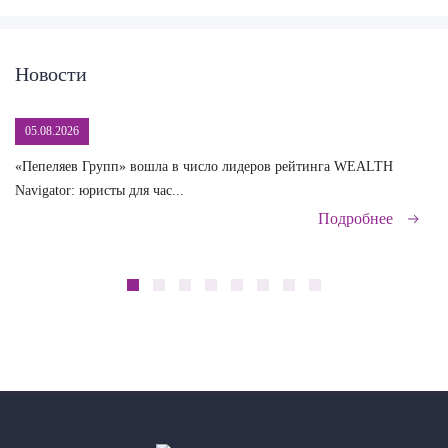
Новости
05.08.2026
«Пепеляев Групп» вошла в число лидеров рейтинга WEALTH
На
Navigator: юристы для час...
сд
Подробнее