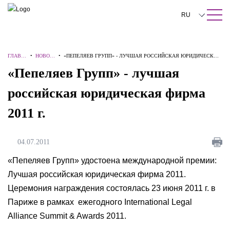
ПОИСК ПО САЙТУ
Закрыть
RU
English
ГЛАВН
•
НОВОС
•
«ПЕПЕЛЯЕВ ГРУПП» - ЛУЧШАЯ РОССИЙСКАЯ ЮРИДИЧЕСКАЯ
中文
АЯ
ТИ
ФИРМА 2011 Г.
«Пепеляев Групп» - лучшая
한국어
российская юридическая фирма
Deutsch
2011 г.
Italiano
Español
04.07.2011
Français
«Пепеляев Групп» удостоена международной премии:
Лучшая российская юридическая фирма 2011.
日本語
Церемония награждения состоялась 23 июня 2011 г. в
Português
Париже в рамках ежегодного International Legal
Alliance Summit & Awards 2011.
Türkçe