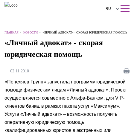
ПОИСК ПО САЙТУ
Закрыть
RU
English
ГЛАВНАЯ
•
НОВОСТИ
•
«ЛИЧНЫЙ АДВОКАТ» - СКОРАЯ ЮРИДИЧЕСКАЯ ПОМОЩЬ
中文
«Личный адвокат» - скорая
한국어
юридическая помощь
Deutsch
Italiano
02.11.2010
Español
«Пепеляев Групп» запустила программу юридической
помощи физическим лицам «Личный адвокат». Проект
Français
осуществляется совместно с Альфа-Банком, для VIP-
日本語
клиентов банка, в рамках пакета услуг «Максимум».
Услуга «Личный адвокат» – возможность получить
Português
оперативную юридическую помощь
Türkçe
квалифицированных юристов в экстренных или