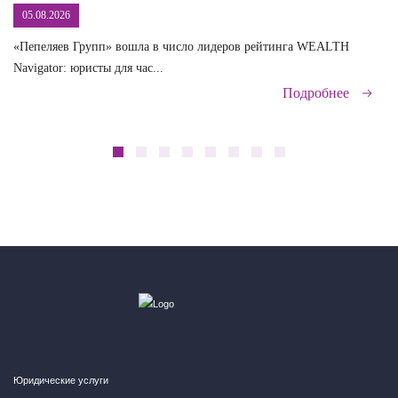
05.08.2026
«Пепеляев Групп» вошла в число лидеров рейтинга WEALTH
На
Navigator: юристы для час...
сд
Подробнее
Юридические услуги