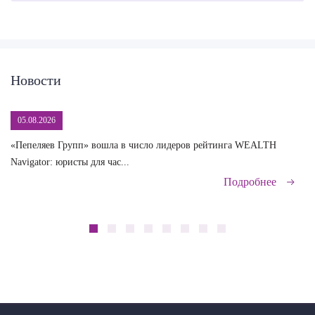
Новости
05.08.2026
«Пепеляев Групп» вошла в число лидеров рейтинга WEALTH
На
Navigator: юристы для час...
сд
Подробнее