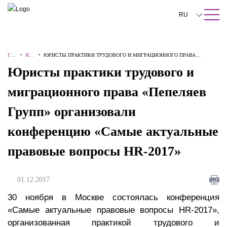
ПОИСК ПО САЙТУ
Закрыть
RU
English
ГЛА
•
НО
•
ЮРИСТЫ ПРАКТИКИ ТРУДОВОГО И МИГРАЦИОННОГО ПРАВА
中文
ВН
ВО
«ПЕПЕЛЯЕВ ГРУПП» ОРГАНИЗОВАЛИ КОНФЕРЕНЦИЮ «САМЫЕ
Юристы практики трудового и
АЯ
СТ
АКТУАЛЬНЫЕ ПРАВОВЫЕ ВОПРОСЫ HR-2017»
И
한국어
миграционного права «Пепеляев
Deutsch
Групп» организовали
Italiano
конференцию «Самые актуальные
Español
правовые вопросы HR-2017»
Français
日本語
01.12.2017
Português
30 ноября в Москве состоялась конференция
«Самые актуальные правовые вопросы HR-2017»,
Türkçe
организованная практикой трудового и