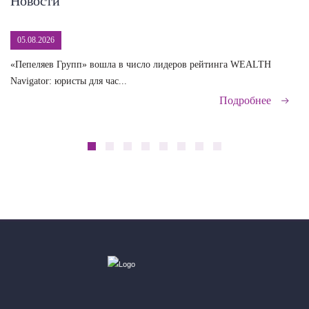
Новости
05.08.2026
«Пепеляев Групп» вошла в число лидеров рейтинга WEALTH
На
Navigator: юристы для час...
сд
Подробнее