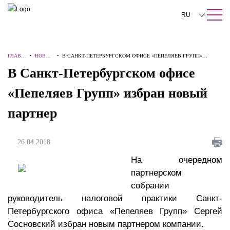
ПОИСК ПО САЙТУ
Закрыть
RU
English
ГЛАВН
•
НОВОС
•
В САНКТ-ПЕТЕРБУРГСКОМ ОФИСЕ «ПЕПЕЛЯЕВ ГРУПП»
中文
АЯ
ТИ
ИЗБРАН НОВЫЙ ПАРТНЕР
В Санкт-Петербургском офисе
한국어
«Пепеляев Групп» избран новый
Deutsch
партнер
Italiano
Español
26.04.2018
Français
На очередном
партнерском
日本語
собрании
руководитель налоговой практики Санкт-
Português
Петербургского офиса «Пепеляев Групп» Сергей
Türkçe
Сосновский избран новым партнером компании.