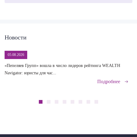
Новости
05.08.2026
«Пепеляев Групп» вошла в число лидеров рейтинга WEALTH
На
Navigator: юристы для час...
сд
Подробнее