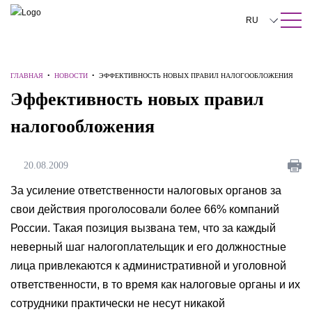
ПОИСК ПО САЙТУ
Закрыть
RU
English
ГЛАВНАЯ
•
НОВОСТИ
•
ЭФФЕКТИВНОСТЬ НОВЫХ ПРАВИЛ НАЛОГООБЛОЖЕНИЯ
中文
Эффективность новых правил
한국어
налогообложения
Deutsch
Italiano
20.08.2009
Español
За усиление ответственности налоговых органов за
свои действия проголосовали более 66% компаний
Français
России. Такая позиция вызвана тем, что за каждый
日本語
неверный шаг налогоплательщик и его должностные
лица привлекаются к административной и уголовной
Português
ответственности, в то время как налоговые органы и их
Türkçe
сотрудники практически не несут никакой