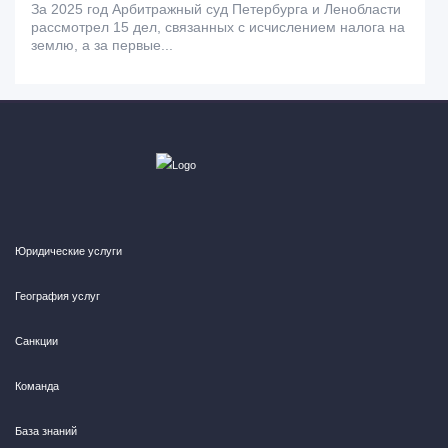
За 2025 год Арбитражный суд Петербурга и Ленобласти
рассмотрел 15 дел, связанных с исчислением налога на
землю, а за первые...
Юридические услуги
География услуг
Санкции
Команда
База знаний