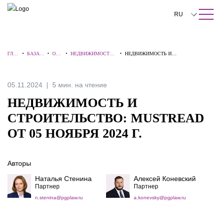
ПОИСК ПО САЙТУ
Закрыть
RU
English
ГЛА
•
БАЗА
•
ОБЗ
•
НЕДВИЖИМОСТЬ
•
НЕДВИЖИМОСТЬ И
中文
ВНА
ЗНАНИ
ОР
И
СТРОИТЕЛЬСТВО: MUSTREAD ОТ 05
Я
Й
Ы
СТРОИТЕЛЬСТВО
НОЯБРЯ 2024 Г.
한국어
05.11.2024
5 мин. на чтение
Deutsch
НЕДВИЖИМОСТЬ И
Italiano
СТРОИТЕЛЬСТВО: MUSTREAD
ОТ 05 НОЯБРЯ 2024 Г.
Español
Français
Авторы
日本語
Наталья Стенина
Алексей Коневский
Партнер
Партнер
Português
n.stenina@pgplaw.ru
a.konevsky@pgplaw.ru
Türkçe