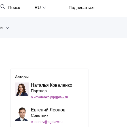
Поиск
RU
Подписаться
Закрыть
English
ты
中文
한국어
а
Deutsch
Петербург
Italiano
ярск
Español
Авторы
восток
Наталья Коваленко
Français
Партнер
тан
日本語
n.kovalenko@pgplaw.ru
Português
Евгений Леонов
Советник
Türkçe
e.leonov@pgplaw.ru