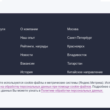
уги
О компании
Москва
Наш опыт
Санкт-Петербург
Рейтинги, награды
Красноярск
Новости
Владивосток
Вакансии
Татарстан
История
Китайское направление
Корейское направление
те используются cookie-файлы и метрические системы (Яндекс.Метрика). Исп
ь
на обработку персональных данных при помощи cookie-файлов
. Подробнее 
Ближний Восток
 данных Вы можете узнать в
Политике обработки персональных данных.
© 2002-2026 ООО «Пепеляев Групп»