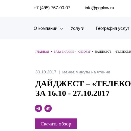
ПОИСК ПО САЙТУ
+7 (495) 767-00-07
info@pgplaw.ru
О компании
Услуги
География услуг
Знакомство с компанией
ГЛАВНАЯ
•
БАЗА ЗНАНИЙ
•
ОБЗОРЫ
•
ДАЙДЖЕСТ – «ТЕЛЕКОММУН
География услуг
Наш опыт
30.10.2017
менее минуты на чтение
ДАЙДЖЕСТ – «ТЕЛЕК
Рейтинги, Награды, Цифры
ЗА 16.10 - 27.10.2017
Новости
Карьера
Скачать обзор
История компании