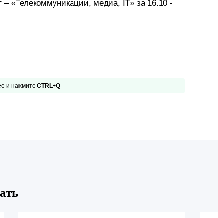
 «Телекоммуникации, медиа, IT» за 16.10 -
Презентации экспертов
Китай
Брошюры
 ее и нажмите
CTRL+Q
ать