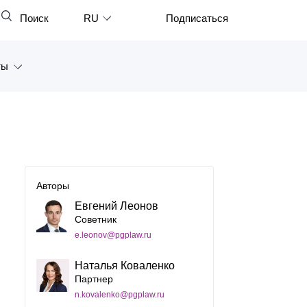
Поиск
RU
Подписаться
Закрыть
English
ты
中文
한국어
а
Deutsch
Петербург
Italiano
ярск
Español
Авторы
восток
Евгений Леонов
Français
Советник
тан
日本語
e.leonov@pgplaw.ru
Português
Наталья Коваленко
Партнер
Türkçe
n.kovalenko@pgplaw.ru