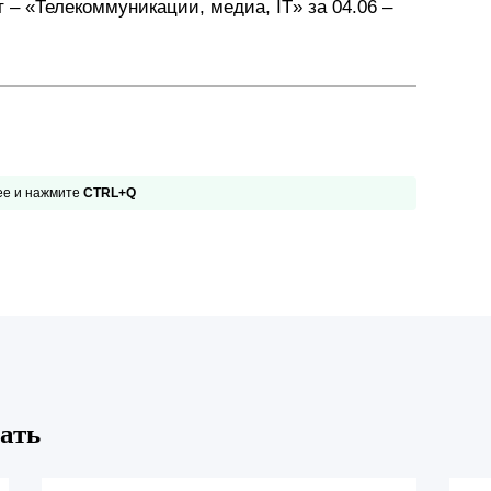
 «Телекоммуникации, медиа, IT» за 04.06 –
Презентации экспертов
Китай
Брошюры
 ее и нажмите
CTRL+Q
ать