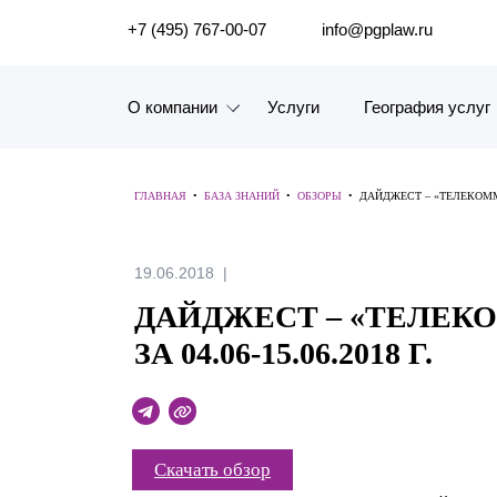
ПОИСК ПО САЙТУ
+7 (495) 767-00-07
info@pgplaw.ru
О компании
Услуги
География услуг
Знакомство с компанией
ГЛАВНАЯ
•
БАЗА ЗНАНИЙ
•
ОБЗОРЫ
•
ДАЙДЖЕСТ – «ТЕЛЕКОММУН
География услуг
Наш опыт
19.06.2018
ДАЙДЖЕСТ – «ТЕЛЕК
Рейтинги, Награды, Цифры
ЗА 04.06-15.06.2018 Г.
Новости
Карьера
Скачать обзор
История компании