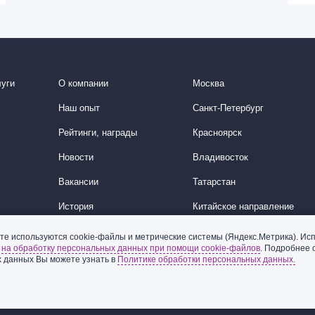
уги
О компании
Москва
Наш опыт
Санкт-Петербург
Рейтинги, награды
Красноярск
Новости
Владивосток
Вакансии
Татарстан
История
Китайское направление
Корейское направление
те используются cookie-файлы и метрические системы (Яндекс.Метрика). Исп
ь
на обработку персональных данных при помощи cookie-файлов
. Подробнее 
Ближний Восток
 данных Вы можете узнать в
Политике обработки персональных данных.
© 2002-2026 ООО «Пепеляев Групп»