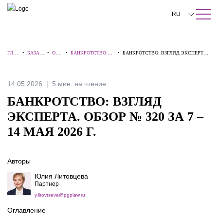
ПОИСК ПО САЙТУ
Закрыть
RU
English
ГЛА
•
БАЗА
•
ОБЗ
•
БАНКРОТСТВО:
•
БАНКРОТСТВО: ВЗГЛЯД ЭКСПЕРТА.
中文
ВНА
ЗНАНИ
ОР
ВЗГЛЯД
ОБЗОР № 320 ЗА 7 – 14 МАЯ 2026 Г.
Я
Й
Ы
ЭКСПЕРТА
한국어
14.05.2026
5 мин. на чтение
Deutsch
БАНКРОТСТВО: ВЗГЛЯД
Italiano
ЭКСПЕРТА. ОБЗОР № 320 ЗА 7 –
14 МАЯ 2026 Г.
Español
Français
Авторы
日本語
Юлия Литовцева
Партнер
Português
y.litovtseva@pgplaw.ru
Türkçe
Оглавление