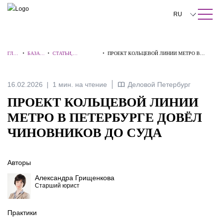
ПОИСК ПО САЙТУ
Закрыть
RU
English
ГЛА
•
БАЗА
•
СТАТЬИ,
•
ПРОЕКТ КОЛЬЦЕВОЙ ЛИНИИ МЕТРО В
中文
ВНА
ЗНАНИ
КОММЕНТАРИИ,
ПЕТЕРБУРГЕ ДОВЁЛ ЧИНОВНИКОВ ДО
Я
Й
ИНТЕРВЬЮ
СУДА
한국어
16.02.2026
1 мин. на чтение
Деловой Петербург
Deutsch
ПРОЕКТ КОЛЬЦЕВОЙ ЛИНИИ
Italiano
МЕТРО В ПЕТЕРБУРГЕ ДОВЁЛ
ЧИНОВНИКОВ ДО СУДА
Español
Français
Авторы
日本語
Александра Грищенкова
Старший юрист
Português
Türkçe
Практики