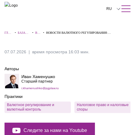
ПОИСК ПО САЙТУ
Закрыть
RU
English
ГЛАВ
•
БАЗА
•
ВИ
•
НОВОСТИ ВАЛЮТНОГО РЕГУЛИРОВАНИЯ:
中文
НАЯ
ЗНАНИЙ
ДЕО
АНАЛИЗИРУЕМ ОБЗОРЫ ВС РФ. ИВАН ХАМЕНУШКО
한국어
07.07.2026
время просмотра 16:03 мин.
Deutsch
Авторы
Italiano
Иван Хаменушко
Español
Старший партнер
i.khamenushko@pgplaw.ru
Français
Практики
日本語
Валютное регулирование и
Налоговое право и налоговые
валютный контроль
споры
Português
Türkçe
Следите за нами на Youtube