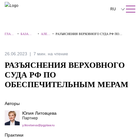
ПОИСК ПО САЙТУ
Закрыть
RU
English
ГЛАВН
•
БАЗА
•
АЛЕР
•
РАЗЪЯСНЕНИЯ ВЕРХОВНОГО СУДА РФ ПО
中文
АЯ
ЗНАНИЙ
ТЫ
ОБЕСПЕЧИТЕЛЬНЫМ МЕРАМ
한국어
26.06.2023
7 мин. на чтение
Deutsch
РАЗЪЯСНЕНИЯ ВЕРХОВНОГО
Italiano
СУДА РФ ПО
ОБЕСПЕЧИТЕЛЬНЫМ МЕРАМ
Español
Français
Авторы
日本語
Юлия Литовцева
Партнер
Português
y.litovtseva@pgplaw.ru
Türkçe
Практики