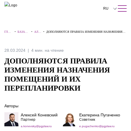
ПОИСК ПО САЙТУ
Закрыть
RU
English
ГЛАВ
•
БАЗА
•
АЛЕ
•
ДОПОЛНЯЮТСЯ ПРАВИЛА ИЗМЕНЕНИЯ НАЗНАЧЕНИЯ
中文
НАЯ
ЗНАНИЙ
РТЫ
ПОМЕЩЕНИЙ И ИХ ПЕРЕПЛАНИРОВКИ
한국어
28.03.2024
4 мин. на чтение
Deutsch
ДОПОЛНЯЮТСЯ ПРАВИЛА
Italiano
ИЗМЕНЕНИЯ НАЗНАЧЕНИЯ
ПОМЕЩЕНИЙ И ИХ
Español
ПЕРЕПЛАНИРОВКИ
Français
日本語
Авторы
Português
Алексей Коневский
Екатерина Пугаченко
Партнер
Советник
Türkçe
a.konevsky@pgplaw.ru
e.pugachenko@pgplaw.ru