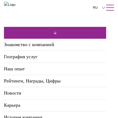
ПОИСК ПО САЙТУ
Закрыть
RU
English
中文
한국어
Знакомство с компанией
Deutsch
География услуг
Italiano
Наш опыт
Español
Рейтинги, Награды, Цифры
Français
日本語
Новости
Português
Карьера
Türkçe
История компании