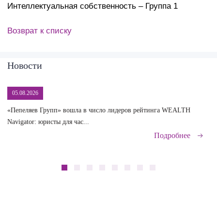
Интеллектуальная собственность – Группа 1
Возврат к списку
Новости
05.08.2026
«Пепеляев Групп» вошла в число лидеров рейтинга WEALTH
На
Navigator: юристы для час...
сд
Подробнее