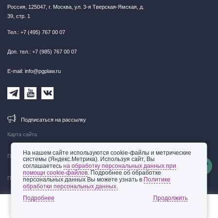
Россия, 125047, г. Москва, ул. 3-я Тверская-Ямская, д.
39, стр. 1
Тел.: +7 (495) 767 00 07
Доп. тел.: +7 (985) 767 00 07
E-mail: info@pgplaw.ru
Подписаться на рассылку
Карта сайта
На нашем сайте используются cookie-файлы и метрические
Правовая информация
системы (Яндекс.Метрика). Используя сайт, Вы
соглашаетесь
на обработку персональных данных при
помощи cookie-файлов
. Подробнее об обработке
Политика обработки персональных данных
персональных данных Вы можете узнать в
Политике
обработки персональных данных.
© 2002-2026 ООО «Пепеляев Групп»
Подробнее